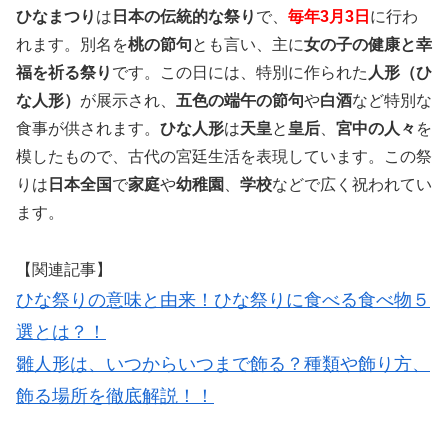
ひなまつり
は
日本の伝統的な祭り
で、
毎年3月3日
に行わ
れます。別名を
桃の節句
とも言い、主に
女の子の健康と幸
福を祈る祭り
です。この日には、特別に作られた
人形（ひ
な人形）
が展示され、
五色の端午の節句
や
白酒
など特別な
食事が供されます。
ひな人形
は
天皇
と
皇后
、
宮中の人々
を
模したもので、古代の宮廷生活を表現しています。この祭
りは
日本全国
で
家庭
や
幼稚園
、
学校
などで広く祝われてい
ます。
【関連記事】
ひな祭りの意味と由来！ひな祭りに食べる食べ物５
選とは？！
雛人形は、いつからいつまで飾る？種類や飾り方、
飾る場所を徹底解説！！