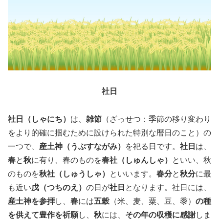
社日
社日（しゃにち）
は、
雑節
（ざっせつ：季節の移り変わり
をより的確に掴むために設けられた特別な暦日のこと）の
一つで、
産土神（うぶすながみ）
を祀る日です。
社日
は、
春
と
秋
に有り、春のものを
春社（しゅんしゃ）
といい、秋
のものを
秋社（しゅうしゃ）
といいます。
春分
と
秋分
に最
も近い
戊（つちのえ）
の日が
社日
となります。社日には、
産土神を参拝
し、
春
には
五穀
（米、麦、粟、豆、黍）
の種
を供えて豊作を祈願
し、
秋
には、
その年の収穫に感謝
しま