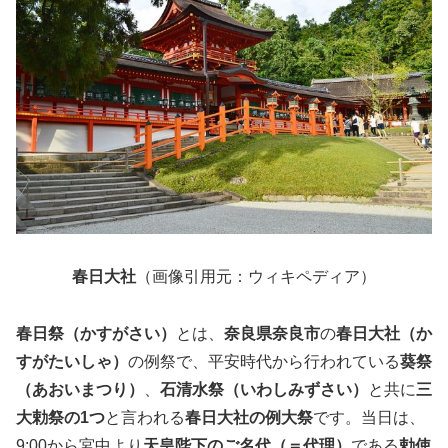
春日大社
（画像引用元：ウィキペディア）
春日祭（かすがさい）
とは、
奈良県奈良市
の
春日大社（か
すがたいしゃ）
の例祭で、平安時代から行われている
葵祭
（あおいまつり）
、
石清水祭（いわしみずさい）
と共に
三
大勅祭の1つ
と言われる
春日大社の例大祭
です。当日は、
9:00から宮中より
天皇陛下のご名代（＝代理）
である
勅使