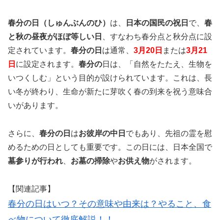
春分の日（しゅんぶんのひ）
は、
日本の国民の祝日
で、
春
と秋の昼夜がほぼ等しい日
、すなわち春分点と秋分点に設
定されています。
春分の日
は通常、
3月20日
または
3月21
日
に設定されます。
春分の
日は、「自然をたたえ、生物を
いつくしむ」という目的が設けられています。これは、長
い冬が終わり、生命が新たに芽吹く春の到来を祝う意味合
いがあります。
さらに、
春分の日
は
お彼岸の中日
でもあり、先祖の霊を慰
めるための日としても重要です。この日には、日本全国で
墓参りが行われ
、
お墓の掃除
や
お供え物
がされます。
【関連記事】
春分の日はいつ？その意味や由来は？やること、食
べ物について徹底解説！！