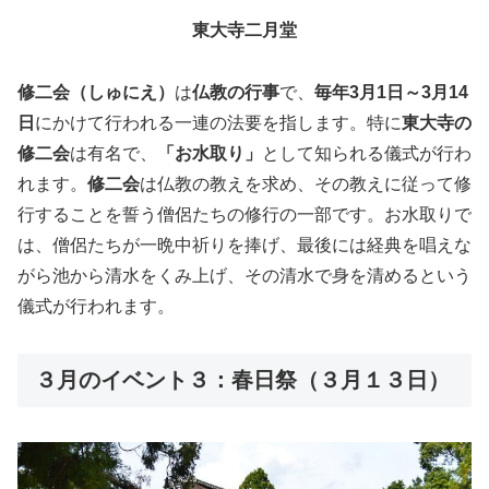
東大寺二月堂
修二会（しゅにえ）
は
仏教の行事
で、
毎年3月1日～3月14
日
にかけて行われる一連の法要を指します。特に
東大寺の
修二会
は有名で、
「お水取り」
として知られる儀式が行わ
れます。
修二会
は仏教の教えを求め、その教えに従って修
行することを誓う僧侶たちの修行の一部です。お水取りで
は、僧侶たちが一晩中祈りを捧げ、最後には経典を唱えな
がら池から清水をくみ上げ、その清水で身を清めるという
儀式が行われます。
３月のイベント３：春日祭（３月１３日）