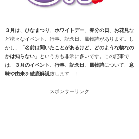
３月
は、
ひなまつり
、
ホワイトデー
、
春分の日
、
お花見
な
ど様々なイベント、行事、記念日、風物詩があります。し
かし、
「名前は聞いたことがあるけど、どのような物なの
かは知らない」
という方も非常に多いです。この記事で
は、
３月のイベント
、
行事
、
記念日
、
風物詩
について、
意
味や由来
を
徹底解説
致します！！
スポンサーリンク