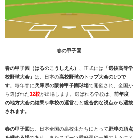
春の甲子園
春の甲子園（はるのこうしえん）
、正式には
「選抜高等学
校野球大会」
は、日本の
高校野球のトップ大会の1つで
す。毎年春に
兵庫県の阪神甲子園球場
で開催され、全国か
ら選ばれた
32校
が出場します。選ばれる学校は、
前年度
の地方大会の結果
や
学校の運営
など
総合的な視点から選抜
されます。
春の甲子園
は、日本全国の高校生たちにとって
野球の頂点
を極める場
であり、またスポーツ愛好家や一般の人々にと