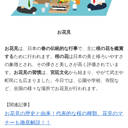
お花見
お花見
は、日本の
春の伝統的な行事
で、主に
桜の花を鑑賞
する
ために行われます。
桜の花
は日本の美と移ろいやすさ
の象徴とされ、その儚さと美しさが高く評価されていま
す。
お花見の習慣
は、
宮廷文化
から始まり、やがて武士や
町民にも広まりました。今日では、公園や学校、寺院な
ど、全国の様々な場所でお花見が行われます。
【関連記事】
お花見の歴史と由来！代表的な桜の種類、花見のマ
ナーも徹底解説！！