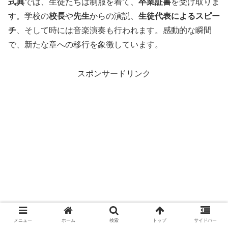
式典
では、生徒たちは制服を着て、
卒業証書
を受け取りま
す。学校の
校長
や
先生
からの演説、
生徒代表によるスピー
チ
、そして時には音楽演奏も行われます。感動的な瞬間
で、新たな章への移行を象徴しています。
スポンサードリンク
メニュー
ホーム
検索
トップ
サイドバー