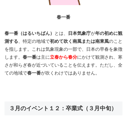
春一番
春一番（はるいちばん）
とは、
日本気象庁
が
年の初めに観
測する
、特定の地域で
初めて吹く南風または南東風
のこと
を指します。これは気象現象の一部で、日本の早春を象徴
します。
春一番
は主に
立春から春分
にかけて観測され、寒
さが和らぎ春が近づいていることを伝えます。ただし、全
ての地域で
春一番
が吹くわけではありません。
３月のイベント１２：卒業式（３月中旬）