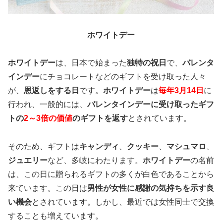
ホワイトデー
ホワイトデー
は、日本で始まった
独特の祝日
で、
バレンタ
インデー
にチョコレートなどのギフトを受け取った人々
が、
恩返しをする日
です。
ホワイトデー
は
毎年3月14日
に
行われ、一般的には、
バレンタインデーに受け取ったギフ
トの
2～3倍の価値
のギフトを返す
とされています。
そのため、ギフトは
キャンディ
、
クッキー
、
マシュマロ
、
ジュエリー
など、多岐にわたります。
ホワイトデー
の名前
は、この日に贈られるギフトの多くが白色であることから
来ています。この日は
男性が女性に感謝の気持ちを示す良
い機会
とされています。しかし、最近では女性同士で交換
することも増えています。