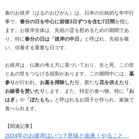
春のお彼岸（はるのおひがん）は、日本の伝統的な年中行
事で、
春分の日を中心に前後3日ずつを含む7日間
を指し
ます。お彼岸全体は、先祖の霊を慰めるための期間であ
り、特に
春分の日は「彼岸の中日」
と呼ばれ、先祖を敬
い、供養する重要な日です。
お彼岸は、仏教の考え方に基づいており、生と死、この世
とあの世をつなげる役割があります。この期間中には、
墓
参り
が行われ、
お墓を掃除したり
、新たな
花を供えたり
、
お線香を焚いたり
します。また、特定の食べ物、特に
「お
はぎ」
や
「ぼたもち」
と呼ばれるお団子が作られ、家族で
食べられます。
【関連記事】
2024年のお彼岸はいつ？意味と由来！やること、