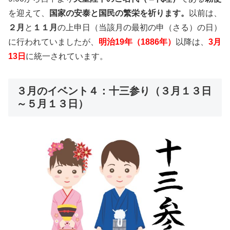
を迎えて、
国家の安泰と国民の繁栄を祈ります。
以前は、
２月
と
１１月
の上申日（当該月の最初の申（さる）の日）
に行われていましたが、
明治19年（1886年）
以降は、
3月
13日
に統一されています。
３月のイベント４：十三参り（３月１３日
～５月１３日）