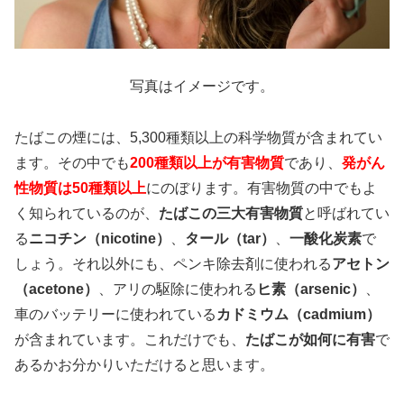
写真はイメージです。
たばこの煙には、5,300種類以上の科学物質が含まれてい
ます。その中でも
200種類以上が有害物質
であり、
発がん
性物質は50種類以上
にのぼります。有害物質の中でもよ
く知られているのが、
たばこの三大有害物質
と呼ばれてい
る
ニコチン（nicotine）
、
タール（tar）
、
一酸化炭素
で
しょう。それ以外にも、ペンキ除去剤に使われる
アセトン
（acetone）
、アリの駆除に使われる
ヒ素（arsenic）
、
車のバッテリーに使われている
カドミウム（cadmium）
が含まれています。これだけでも、
たばこが如何に有害
で
あるかお分かりいただけると思います。