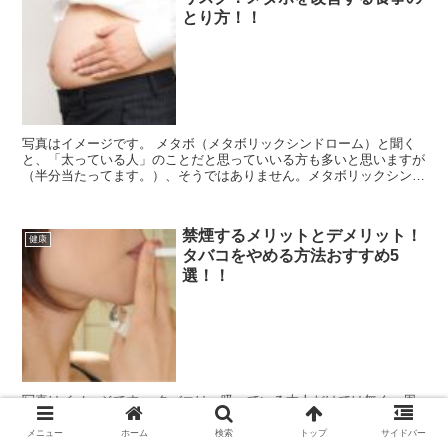
とり方！！
写真はイメージです。 メタボ（メタボリックシンドローム）と聞く
と、「太っている人」のことだと思っていいる方も多いと思いますが
（半分当たってます。）、そうではありません。メタボリックシンド
ロームとは、内臓脂肪の蓄積（ウエスト周囲径）に加...
禁煙するメリットとデメリット！
健康
タバコをやめる方法おすすめ5
選！！
写真はイメージです。 タバコは、吸っている本人だけでは無く、周
りの人達にも、健康に様々な害を与えます。「癌」、「慢性気管支
炎」、「脳卒中」、「心筋梗塞」などの死亡リスクの高い病気にかか
メニュー
ホーム
検索
トップ
サイドバー