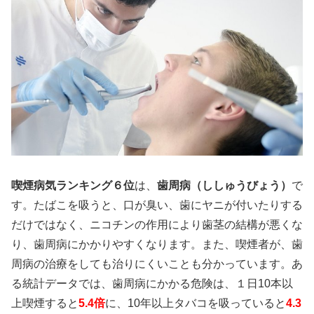
喫煙病気ランキング６位
は、
歯周病（ししゅうびょう）
で
す。たばこを吸うと、口が臭い、歯にヤニが付いたりする
だけではなく、ニコチンの作用により歯茎の結構が悪くな
り、歯周病にかかりやすくなります。また、喫煙者が、歯
周病の治療をしても治りにくいことも分かっています。あ
る統計データでは、歯周病にかかる危険は、１日10本以
上喫煙すると
5.4倍
に、10年以上タバコを吸っていると
4.3