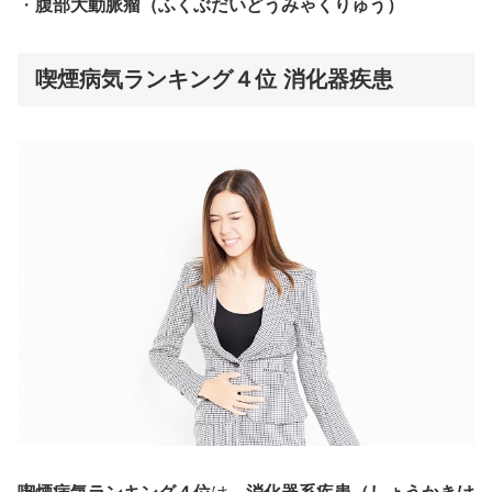
・
腹部大動脈瘤（ふくぶだいどうみゃくりゅう）
喫煙病気ランキング４位 消化器疾患