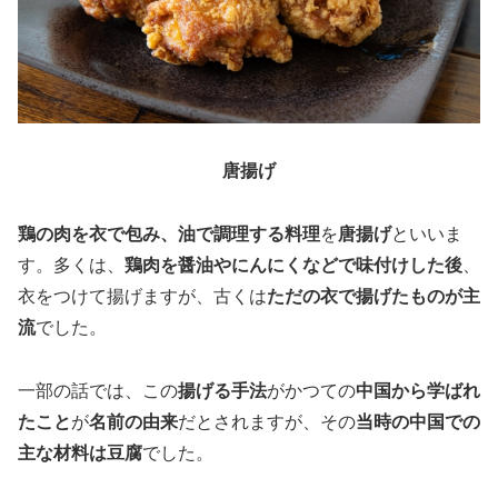
唐揚げ
鶏の肉を衣で包み、油で調理する料理
を
唐揚げ
といいま
す。多くは、
鶏肉を醤油やにんにくなどで味付けした後
、
衣をつけて揚げますが、古くは
ただの衣で揚げたものが主
流
でした。
一部の話では、この
揚げる手法
がかつての
中国から学ばれ
たこと
が
名前の由来
だとされますが、その
当時の中国での
主な材料は豆腐
でした。