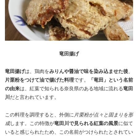
竜田揚げ
竜田揚げ
は、鶏肉を
みりんや醤油で味を染み込ませた後
、
片栗粉をつけて油で揚げた料理
です。
「竜田」という名前
の由来
は、紅葉で知られる奈良県のある地域に流れる
竜田
川
だと言われています。
この料理を調理すると、外側に
片栗粉が点々と固まりを形
成
します。この特徴が
竜田川で見られる紅葉の風景
に似て
いると感じられたため、この名前がつけられたとされてい