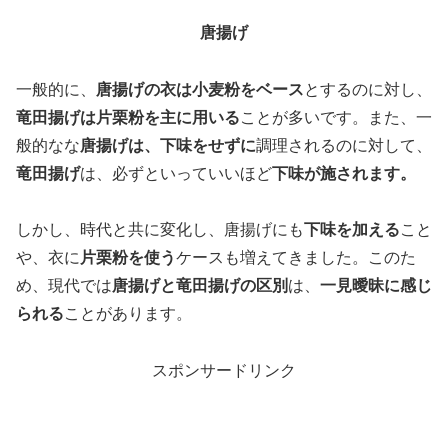
唐揚げ
一般的に、
唐揚げの衣は小麦粉をベース
とするのに対し、
竜田揚げは片栗粉を主に用いる
ことが多いです。また、一
般的なな
唐揚げは、下味をせずに
調理されるのに対して、
竜田揚げ
は、必ずといっていいほど
下味が施されます。
しかし、時代と共に変化し、唐揚げにも
下味を加える
こと
や、衣に
片栗粉を使う
ケースも増えてきました。このた
め、現代では
唐揚げと竜田揚げの区別
は、
一見曖昧に感じ
られる
ことがあります。
スポンサードリンク