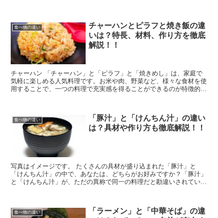
食べ方が大きく異なります。「お好み焼き」と「もん...
チャーハンとピラフと焼き飯の違
食べ物の違い
いは？特長、材料、作り方を徹底
解説！！
チャーハン 「チャーハン」と「ピラフ」と「焼きめし」は、家庭で
気軽に楽しめる人気料理です。お米や肉、野菜など、様々な食材を使
用することで、一つの料理で充実感を得ることができるのが特徴的で
す。しかし、これらの間にはどのような特徴的な違い...
「豚汁」と「けんちん汁」の違い
食べ物の違い
は？具材や作り方も徹底解説！！
写真はイメージです。 たくさんの具材が盛り込まれた「豚汁」と
「けんちん汁」の中で、あなたは、どちらがお好みですか？「豚汁」
と「けんちん汁」が、ただの異称で同一の料理だと勘違いされている
方も少なくないかもしれませんね。しかし、実は異なる...
「ラーメン」と「中華そば」の違
食べ物の違い