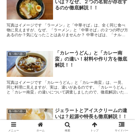
いは？なぜ、２つの名前が存在す
るのか徹底解説！！
写真はイメージです 「ラーメン」と「中華そば」は、全く同じ食べ
物に見えますが、なぜ、「ラーメン」と「中華そば」の２つの呼び方
あるのか？気になったことはありませんか？ 中華そばは、「ナルト
やメンマが載せられた醤油ベースのラーメンだ...
「カレーうどん」と「カレー南
食べ物の違い
蛮」の違い！材料や作り方を徹底
解説！！
写真はイメージです 「カレーうどん」と「カレー南蛮」は、一見、
同じ料理に見えますが、実は、違いがあるのです。「カレーうどん」
と「カレー南蛮」の違いについて調査しましたので、徹底解説いたし
ます！！ 「カレーうどん」と「カレー南蛮」の基...
ジェラートとアイスクリームの違
食べ物の違い
いは？起源や特長も徹底解説！！
メニュー
ホーム
検索
トップ
サイドバー