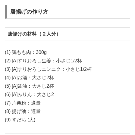
唐揚げの作り方
唐揚げの材料（２人分）
(1) 鶏もも肉：
300g
(2) [A]すりおろし生姜：
小さじ1/2杯
(3) [A]すりおろしニンニク：
小さじ1/2杯
(4) [A]お酒：
大さじ2杯
(5) [A]醤油：
大さじ2杯
(6) [A]みりん：
大さじ2
(7) 片栗粉：
適量
(8) 揚げ油：
適量
(9) すだち (大)