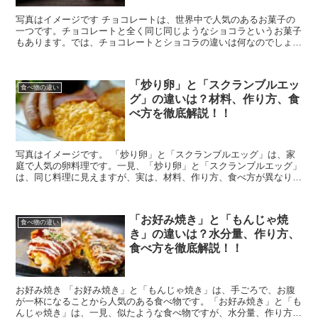
写真はイメージです チョコレートは、世界中で人気のあるお菓子の
一つです。チョコレートと全く同じ同じようなショコラというお菓子
もあります。では、チョコレートとショコラの違いは何なのでしょう
か？この記事では、チョコレートとショコラの違い、...
「炒り卵」と「スクランブルエッ
食べ物の違い
グ」の違いは？材料、作り方、食
べ方を徹底解説！！
写真はイメージです。 「炒り卵」と「スクランブルエッグ」は、家
庭で人気の卵料理です。一見、「炒り卵」と「スクランブルエッグ」
は、同じ料理に見えますが、実は、材料、作り方、食べ方が異なりま
す。「炒り卵」と「スクランブルエッグ」の違いにつ...
「お好み焼き」と「もんじゃ焼
食べ物の違い
き」の違いは？水分量、作り方、
食べ方を徹底解説！！
お好み焼き 「お好み焼き」と「もんじゃ焼き」は、手ごろで、お腹
が一杯になることから人気のある食べ物です。「お好み焼き」と「も
んじゃ焼き」は、一見、似たような食べ物ですが、水分量、作り方、