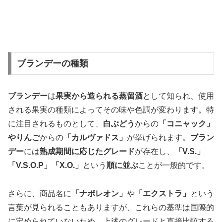
ブランデーの種類
ブランデー
は
果実から造られる蒸留酒
として知られ、使用
される果実の種類によってその味や色調が変わります。特
に注目されるものとして、
白ぶどう
からの
「コニャック」
やりんご
からの
「カルヴァドス」
が挙げられます。
ブラン
デー
には
熟成期間に応じたグレード
が存在し、
「V.S.」
「V.S.O.P」「X.O.」
という
順に並ぶ
ことが一般的です。
さらに、商品名に
「ナポレオン」
や
「エクストラ」
という
言葉が見られることもありますが、これらの基準は国際的
に定められていないため、上述のグレードと直接比較する