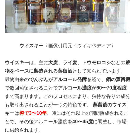
ウィスキー
（画像引用元：ウィキペディア）
ウイスキー
は、主に
大麦
、
ライ麦
、
トウモロコシ
などの
穀
物をベースに製造される蒸留酒
として知られています。
穀物由来の
でんぷんがアルコール発酵
を経て、
銅の蒸留機
で数回蒸留されることで
アルコール濃度
が
60〜70度程度
まで高まります。このプロセスにより、独特な香りの成分
も取り出されることが一つの特色です。
蒸留後のウイス
キー
は
樽で3〜10年
、時にはそれ以上の期間熟成されるこ
とで、その後アルコール濃度を
40〜45度
に調整し、市場
に供給されます。