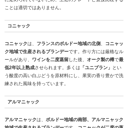
ことは適切ではありません。
コニャック
コニャック
は、
フランスのボルドー地域の北側
、
コニャッ
ク地域で生産されるブランデー
です。作り方には厳格なル
ールがあり、
ワインを二度蒸留
した後、
オーク製の樽
で
最
低2年以上熟成
させられます。多くは
「ユニブラン」
とい
う酸度の高い白ぶどうを原材料にし、果実の香り豊かで洗
練された風味を持っています。
アルマニャック
アルマニャック
は、
ボルドー地域の南部、アルマニャック
地域で生産されるブランデー
です。
コニャックが二度の蒸