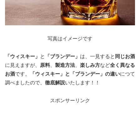
写真はイメージです
「ウィスキー」
と
「ブランデー」
は、一見すると
同じお酒
に見えますが、
原料
、
製造方法
、
楽しみ方
など
全く異なる
お酒
です。
「ウィスキー」と「ブランデー」の違い
につて
調べましたので、
徹底解説
いたします！！
スポンサーリンク