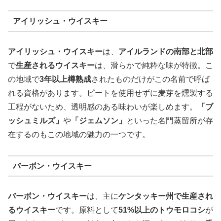
アイリッシュ・ウイスキー
アイリッシュ・ウイスキー
は、
アイルランドの南部と北部
で
生産されるウイスキー
は、滑らかで純粋な味が特徴。こ
の地域で
3年以上樽熟成
されたものだけがこの名前で呼ば
れる資格があります。ピートを使用せずに麦芽を燻製する
工程がないため、透明感のある味わいが楽しめます。
「ブ
ッシュミルズ」
や
「ジェムソン」
といった名門蒸留所が存
在するのもこの地域の魅力の一つです。
バーボン・ウイスキー
バーボン・ウイスキー
は、主に
ケンタッキー州で生産され
るウイスキー
です。原料として
51%以上のトウモロコシ
が