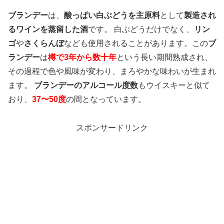
ブランデー
は、
酸っぱい白ぶどうを主原料
として
製造され
るワインを蒸留した酒
です。 白ぶどうだけでなく、
リン
ゴ
や
さくらんぼ
なども使用されることがあります。この
ブ
ランデー
は
樽で3年から数十年
という長い期間熟成され、
その過程で色や風味が変わり、まろやかな味わいが生まれ
ます。
ブランデーのアルコール度数
もウイスキーと似て
おり、
37〜50度
の間となっています。
スポンサードリンク