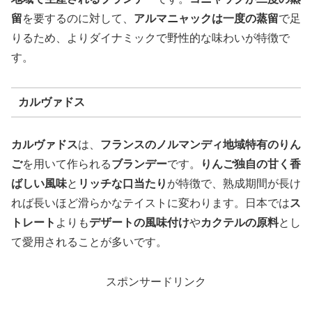
留
を要するのに対して、
アルマニャックは一度の蒸留
で足
りるため、よりダイナミックで野性的な味わいが特徴で
す。
カルヴァドス
カルヴァドス
は、
フランスのノルマンディ地域特有のりん
ご
を用いて作られる
ブランデー
です。
りんご独自の甘く香
ばしい風味
と
リッチな口当たり
が特徴で、熟成期間が長け
れば長いほど滑らかなテイストに変わります。日本では
ス
トレート
よりも
デザートの風味付け
や
カクテルの原料
とし
て愛用されることが多いです。
スポンサードリンク