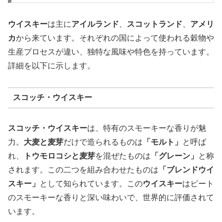
ウイスキー
は主に
アイルランド
、
スコットランド
、
アメリ
カ
から来ています。それぞれの国によって使われる穀物や
生産プロセスが違い、独特な風味や特色を持っています。
詳細を以下に示します。
スコッチ・ウイスキー
スコッチ・ウイスキー
は、特有のスモーキーな香りが魅
力。
大麦と麦芽
だけで造られるものは
「モルト」
と呼ば
れ、
トウモロコシと麦芽
を混ぜたものは
「グレーン」
と称
されます。この二つを組み合わせたものは
「ブレンドウイ
スキー」
として知られています。この
ウイスキー
はピート
のスモーキーな香りと深い味わいで、世界的に評価されて
います。