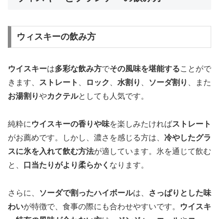
ウィスキーの飲み方
ウイスキー
は
多彩な飲み方
で
その風味を堪能する
ことがで
きます、
ストレート
、
ロック
、
水割り
、
ソーダ割り
、また
お湯割り
や
カクテル
としても人気です。
純粋に
ウイスキーの香りや味
を楽しみたければ
ストレート
がお薦めです。しかし、濃さを感じる方は、
冷やしたグラ
スに氷を入れて飲む方法
が適しています。氷を通じて飲む
と、
口当たりがより柔らかく
なります。
さらに、
ソーダで割ったハイボール
は、
さっぱりとした味
わい
が特徴で、食事の際にも合わせやすいです。
ウイスキ