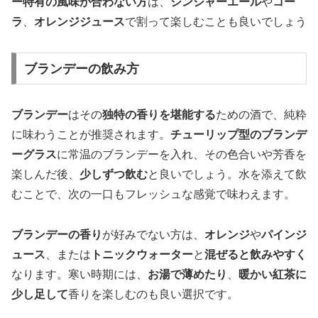
ー特有の風味が合わない方
は、
ジンジャーエール
や
コー
ラ
、
オレンジジュース
で割って楽しむことも良いでしょう
ブランデーの飲み方
ブランデー
はその
独特の香りを堪能する
ための酒で、純粋
に味わうことが推奨されます。
チューリップ型のブランデ
ーグラス
に常温のブランデーを入れ、その色合いや芳香を
楽しんだ後、
少しずつ飲む
と良いでしょう。水を添えて飲
むことで、次の一口もフレッシュな感覚で味わえます。
ブランデーの香り
が好みでない方は、
オレンジ
や
パインジ
ュース
、または
トニックウォーター
と
混ぜると飲みやすく
なります。寒い時期には、
お湯で薄めたり
、
暖かい紅茶に
少し足して
香りを楽しむのも良い選択です。