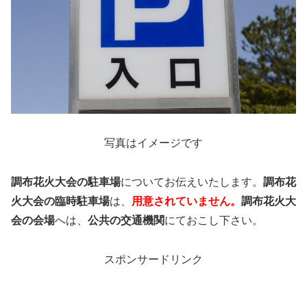
写真はイメージです
調布花火大会の駐車場
についてお伝えいたします。
調布花
火大会の臨時駐車場
は、
用意されていません。
調布花火大
会の会場
へは、
公共の交通機関
にておこし下さい。
スポンサードリンク