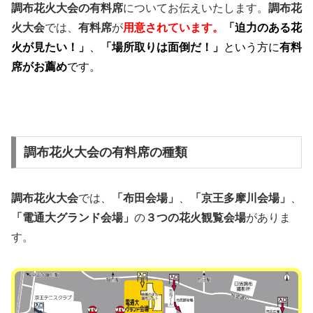
調布花火大会の有料席
についてお伝えいたします。
調布花
火大会
では、
有料席
が
用意されています。
「迫力のある花
火が見たい！」
、
「場所取りは面倒だ！」
という方に
有料
席がお薦め
です。
調布花火大会の有料席の種類
調布花火大会
では、
「布田会場」
、
「京王多摩川会場」
、
「電通大グランド会場」
の
３つの花火観覧会場
がありま
す。