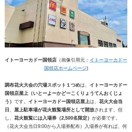
イトーヨーカドー国領店
（画像引用元：
イトーヨーカドー
国領店ホームページ
)
調布花火大会の穴場スポット１つめ
は、
イトーヨーカドー
国領店屋上（いとーよーかどーこくりょうてんおくじょ
う）
です。
イトーヨーカドー国領店屋上
は、
花火大会当
日
、
屋上駐車場が花火観覧場所として開放
されます。但
し、
花火観覧には入場券（2,500名限定）
が必要です。
（花火大会当日9:00から入場券配布）入場券が有れば、何