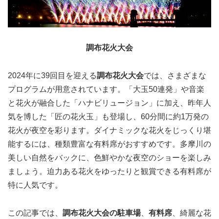
調布花火大会
2024年に39回目を迎える
調布花火大会
では、さまざまな
プログラムが用意されています。「大玉50連発」や音楽
と花火が融合した「ハナビリュージョン」に加え、昨年人
気を博した「匠の花火玉」も登場し、60分間に約1万発の
花火が夜空を彩ります。ダイナミックな花火をじっくり堪
能するには、種類豊富な有料席がおすすめです。多摩川の
美しい自然をバックに、色鮮やかな夜空のショーを楽しみ
ましょう。迫力ある花火をゆったりと観賞できる有料席が
特に人気です。
この記事では、
調布花火大会の駐車場
、
有料席
、綺麗な花