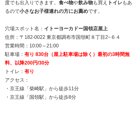
度でも出入りできます。
食べ物
や
飲み物
も買え
トイレ
もあ
るので
小さなお子様連れの方にお薦め
です。
穴場スポット名：
イトーヨーカドー国領店屋上
住所：〒182-0022 東京都調布市国領町８丁目2−６４
営業時間：10:00～21:00
駐車場：
有り 830台（屋上駐車場は除く）最初の3時間無
料、以降200円/30分
トイレ：
有り
アクセス：
・京王線「柴崎駅」から徒歩11分
・京王線「国領駅」から徒歩8分