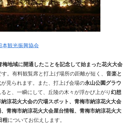
日本観光振興協会
青梅地域に開通したことを記念して始まった花火大会
です。有料観覧席と打上げ場所の距離が短く、
音楽と
火
が見られます。また、打上げ会場の
永山公園グラウ
れると、一瞬にして、丘陵の木々が浮かび上がり
幻想
市納涼花火大会の穴場スポット、青梅市納涼花火大会
場、青梅市納涼花火大会屋台情報、青梅市納涼花火大
日程
についてお伝えします。