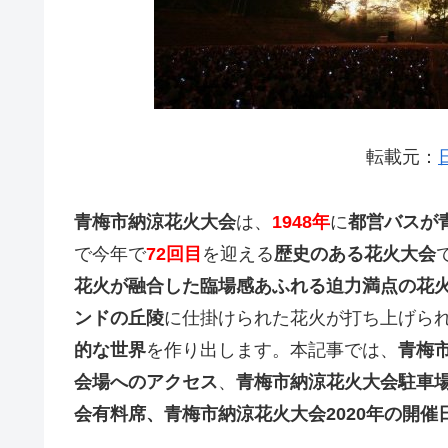
転載元：
青梅市納涼花火大会
は、
1948年
に
都営バスが
で今年で
72回目
を迎える
歴史のある花火大会
花火が融合した臨場感あふれる迫力満点の花
ンドの丘陵
に仕掛けられた花火が打ち上げら
的な世界
を作り出します。本記事では、
青梅
会場へのアクセス
、
青梅市納涼花火大会駐車
会有料席、青梅市納涼花火大会2020年の開催