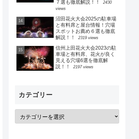
７選も徹底解説！！
2430
views
沼田花火大会2025の駐車場
と有料席と屋台情報！穴場
スポットお薦め６選も徹底
解説！！
2319 views
信州上田花火大会2023の駐
車場と有料席、花火が良く
見える穴場6選を徹底解
説！！
2197 views
カテゴリー