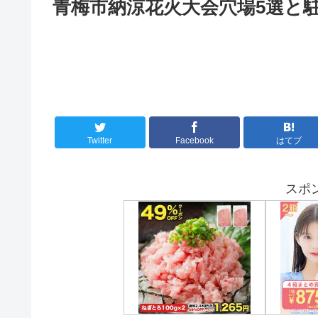
青梅市納涼花火大会穴場5選と駐
Twitter
Facebook
はてブ
スポ