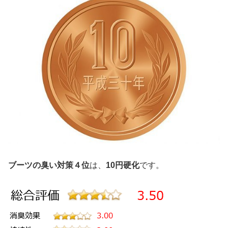
ブーツの臭い対策４位
は、
10円硬化
です。