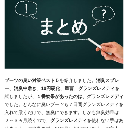
ブーツの臭い対策ベスト５
を紹介しました。
消臭スプレ
ー
、
消臭中敷き
、
10円硬化
、
重曹
、
グランズレメディ
を
試しましたが、
１番効果があったのは、グランズレメディ
でした。どんなに臭いブーツも７日間グランズレメディを
入れて履くだけで、無臭にできます。しかも無臭効果は、
２～３ヵ月続くので、
グランズレメディ
を使わない手はあ