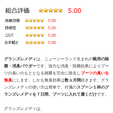
グランズレメディ
は、ニュージーランド生まれの
靴用の除
菌・消臭パウダー
です。強力な消臭・除菌効果によりブー
ツの臭いのもととなる雑菌を完全に除去し
ブーツの臭いを
無臭
にします。しかも無臭効果は
数ヵ月間
続きます。グラ
ンズレメディの使い方は簡単で、付属の
スプーン１杯のグ
ランズレメディを７日間、ブーツに入れて履くだけ
です。
グランズレメディは、