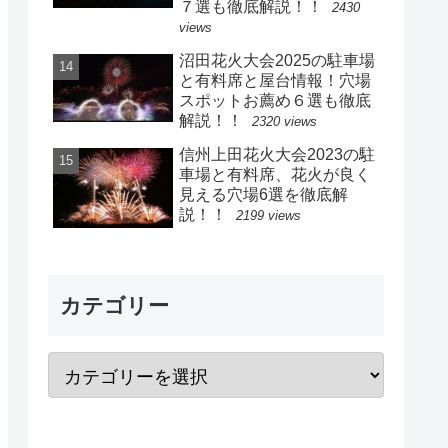
７選も徹底解説！！
2430
views
沼田花火大会2025の駐車場
と有料席と屋台情報！穴場
スポットお薦め６選も徹底
解説！！
2320 views
信州上田花火大会2023の駐
車場と有料席、花火が良く
見える穴場6選を徹底解
説！！
2199 views
カテゴリー