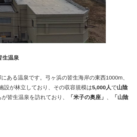
皆生温泉
市
にある温泉です。弓ヶ浜の皆生海岸の東西1000m、
泊施設が林立しており、その収容規模は
5,000人
で
山陰
ちが皆生温泉を訪れており、
「米子の奥座」
、
「山陰