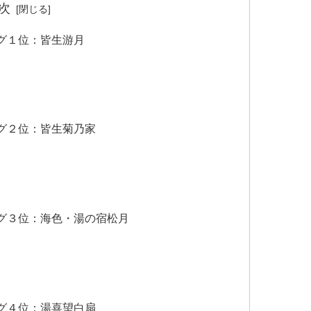
次
グ１位：皆生游月
グ２位：皆生菊乃家
グ３位：海色・湯の宿松月
グ４位：湯喜望白扇