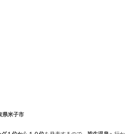
取県米子市
ング１位から１０位
を発表するので、
皆生温泉
へ行か