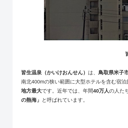
皆生温泉（かいけおんせん）
は、
鳥取県米子
南北400mの狭い範囲に大型ホテルを含む宿
地方最大
です。近年では、年間
40万人
の人た
の熱海」
と呼ばれています。