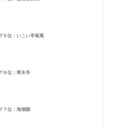
グ５位：いこい亭菊萬
グ６位：華水亭
グ７位：海潮園