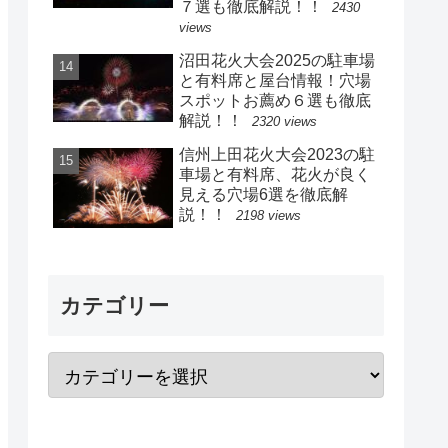
７選も徹底解説！！
2430
views
沼田花火大会2025の駐車場
と有料席と屋台情報！穴場
スポットお薦め６選も徹底
解説！！
2320 views
信州上田花火大会2023の駐
車場と有料席、花火が良く
見える穴場6選を徹底解
説！！
2198 views
カテゴリー