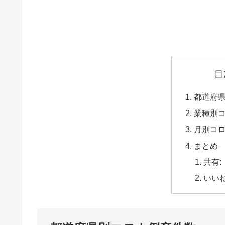
目
都道府
業種別
月別コ
まとめ
共有:
いいね