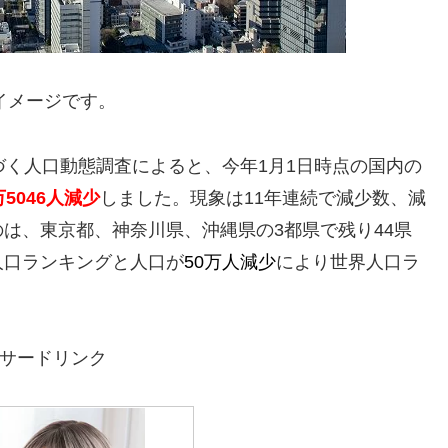
イメージです。
づく人口動態調査によると、今年1月1日時点の国内の
万5046人減少
しました。現象は11年連続で減少数、減
は、東京都、神奈川県、沖縄県の3都県で残り44県
人口ランキングと人口が
50万人減少
により世界人口ラ
サードリンク