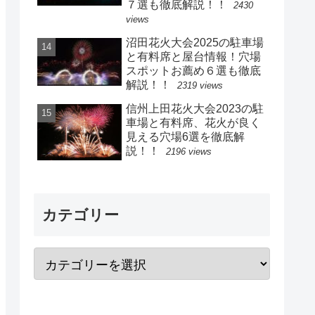
７選も徹底解説！！
2430
views
沼田花火大会2025の駐車場
と有料席と屋台情報！穴場
スポットお薦め６選も徹底
解説！！
2319 views
信州上田花火大会2023の駐
車場と有料席、花火が良く
見える穴場6選を徹底解
説！！
2196 views
カテゴリー