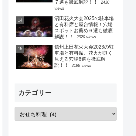
７選も徹底解説！！
2430
views
沼田花火大会2025の駐車場
と有料席と屋台情報！穴場
スポットお薦め６選も徹底
解説！！
2320 views
信州上田花火大会2023の駐
車場と有料席、花火が良く
見える穴場6選を徹底解
説！！
2199 views
カテゴリー