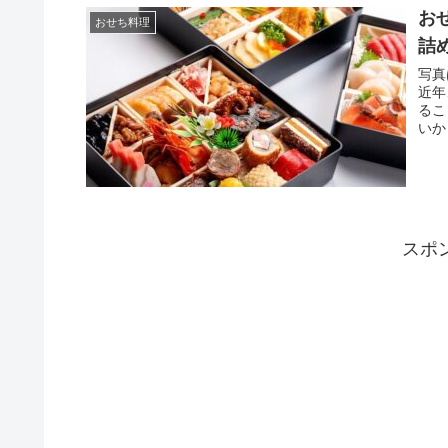
お
おせち料理
詰
写真
近年
るこ
いか
スポ