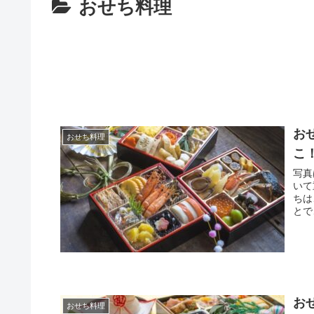
おせち料理
お
おせち料理
こ
写真
いて
ちは
とで
お
おせち料理