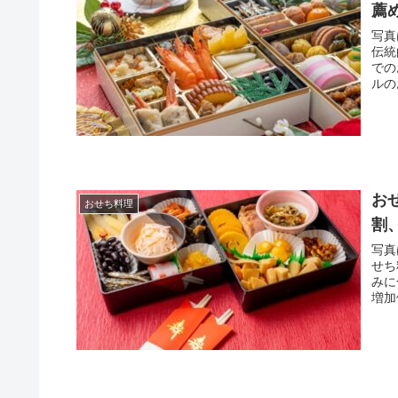
薦
写真
伝統
での
ルの
お
おせち料理
割
写真
せち
みに