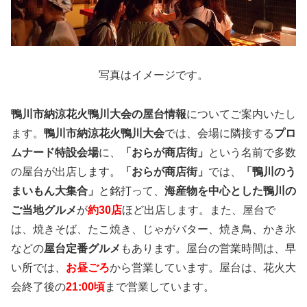
写真はイメージです。
鴨川市納涼花火鴨川大会の屋台情報
についてご案内いたし
ます。
鴨川市納涼花火鴨川大会
では、会場に隣接する
プロ
ムナード特設会場
に、
「おらが商店街」
という名前で多数
の屋台が出店します。
「おらが商店街」
では、
「鴨川のう
まいもん大集合」
と銘打って、
海産物を中心とした鴨川の
ご当地グルメ
が
約30店
ほど出店します。また、屋台で
は、焼きそば、たこ焼き、じゃがバター、焼き鳥、かき氷
などの
屋台定番グルメ
もあります。屋台の営業時間は、早
い所では、
お昼ごろ
から営業しています。屋台は、花火大
会終了後の
21:00頃
まで営業しています。