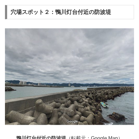
穴場スポット２：鴨川灯台付近の防波堤
鴨川灯台付近の防波堤
（転載元：Google Map）