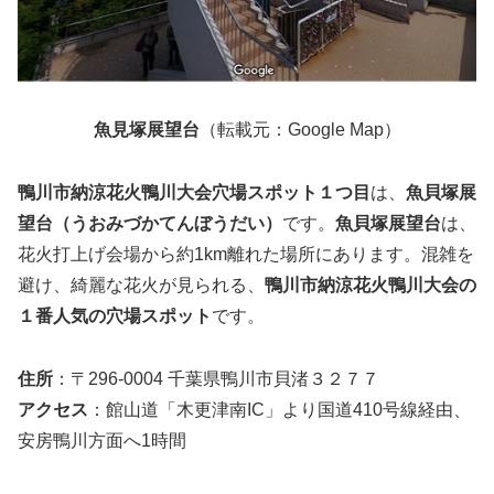
魚見塚展望台
（転載元：Google Map）
鴨川市納涼花火鴨川大会穴場スポット１つ目
は、
魚貝塚展
望台（うおみづかてんぼうだい）
です。
魚貝塚展望台
は、
花火打上げ会場から約1km離れた場所にあります。混雑を
避け、綺麗な花火が見られる、
鴨川市納涼花火鴨川大会の
１番人気の穴場スポット
です。
住所
：〒296-0004 千葉県鴨川市貝渚３２７７
アクセス
：館山道「木更津南IC」より国道410号線経由、
安房鴨川方面へ1時間