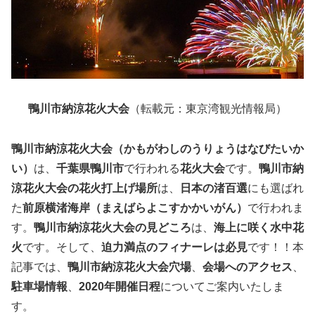
鴨川市納涼花火大会
（転載元：東京湾観光情報局）
鴨川市納涼花火大会（かもがわしのうりょうはなびたいか
い）
は、
千葉県鴨川市
で行われる
花火大会
です。
鴨川市納
涼花火大会の花火打上げ場所
は、
日本の渚百選
にも選ばれ
た
前原横渚海岸（まえばらよこすかかいがん）
で行われま
す。
鴨川市納涼花火大会の見どころ
は、
海上に咲く水中花
火
です。そして、
迫力満点のフィナーレは必見
です！！本
記事では、
鴨川市納涼花火大会穴場
、
会場へのアクセス
、
駐車場情報
、
2020年開催日程
についてご案内いたしま
す。