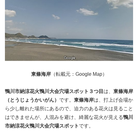
東條海岸
（転載元：Google Map）
鴨川市納涼花火鴨川大会穴場スポット３つ目
は、
東條海岸
（とうじょうかいがん）
です。
東條海岸
は、打上げ会場か
ら少し離れた場所にあるので、迫力のある花火は見ること
はできませんが、人混みを避け、綺麗な花火が見える
鴨川
市納涼花火鴨川大会穴場スポット
です。