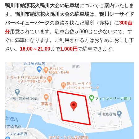
鴨川市納涼花火鴨川大会の駐車場
についてご案内いたしま
す。
鴨川市納涼花火鴨川大会の駐車場
は、
鴨川シーサイド
バーベキューパーク
の道路を挟んだ場所（赤枠）に
300台
分
用意されています。駐車台数が300台と少ないので、す
ぐに満車になります。ご利用される方はお早めにおこし下
さい。
16:00～21:00
まで
1,000円
で駐車できます。