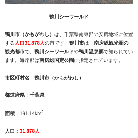
鴨川シーワールド
鴨川市（かもがわし）
は、千葉県南東部の安房地域に位置
する
人口31,878人
の市です。
鴨川市
は、
南房総観光圏の
観光都市
で、
鴨川シーワールド
や
鴨川温泉郷
で知られてい
ます。海岸部は
南房総国定公園
に指定されています。
市区町村名
：
鴨川市（かもがわし）
都道府県
：
千葉県
2
面積
：191.14km
人口
：
31,878人