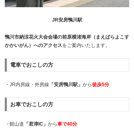
JR安房鴨川駅
鴨川市納涼花火大会会場の前原横渚海岸（まえばらよこす
かかいがん）へのアクセス
をご案内いたします。
電車でおこしの方
・JR内房線・外房線
「安房鴨川駅」
から
徒歩5分
お車でおこしの方
・館山道
「君津IC」
から
車で40分