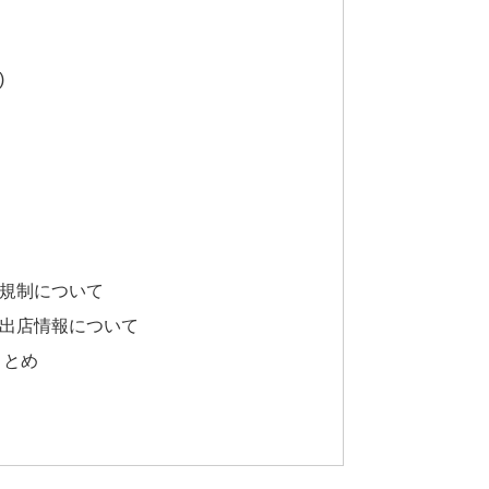
)
通規制について
台出店情報について
まとめ