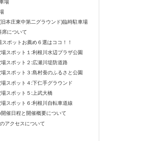
車場
場
(旧本庄東中第二グラウンド)臨時駐車場
料席について
場スポットお薦め６選はココ！！
穴場スポット１:利根川水辺プラザ公園
穴場スポット２:広瀬川堤防道路
穴場スポット３:島村蚕のふるさと公園
穴場スポット４:下仁手グラウンド
場スポット５:上武大橋
穴場スポット６:利根川自転車道線
4の開催日程と開催概要について
へのアクセスについて