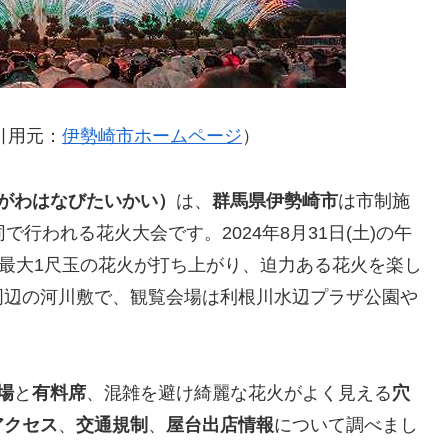
引用元：
伊勢崎市ホームページ
）
がわはなびたいかい）
は、
群馬県伊勢崎市
は市制施
で行われる花火大会です。2024年8月31日(土)の午
に最大1尺玉の花火が打ち上がり、迫力ある花火を楽し
周辺の河川敷で、観覧会場は利根川水辺プラザ公園や
場
と
有料席
、混雑を避け綺麗な花火がよく見える
穴
アクセス
、
交通規制
、
屋台出店情報
について調べまし