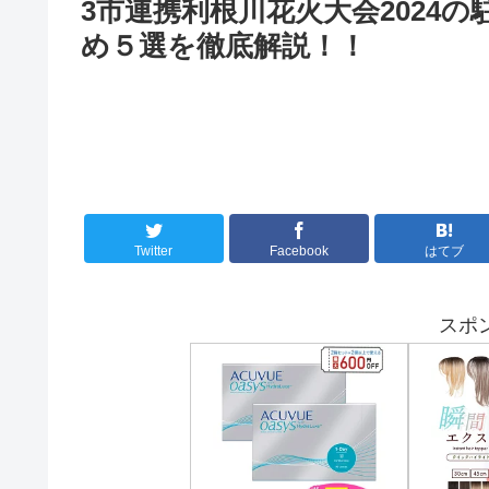
3市連携利根川花火大会2024
め５選を徹底解説！！
Twitter
Facebook
はてブ
スポ