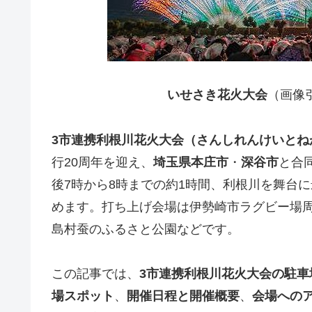
いせさき花火大会
（画像
3市連携利根川花火大会（さんしれんけいとね
行20周年を迎え、
埼玉県本庄市
・
深谷市
と合同
後7時から8時までの約1時間、利根川を舞台
めます。打ち上げ会場は伊勢崎市ラグビー場
島村蚕のふるさと公園などです。
この記事では、
3
市連携利根川花火大会の駐車
場スポット
、
開催日程と開催概要
、
会場への