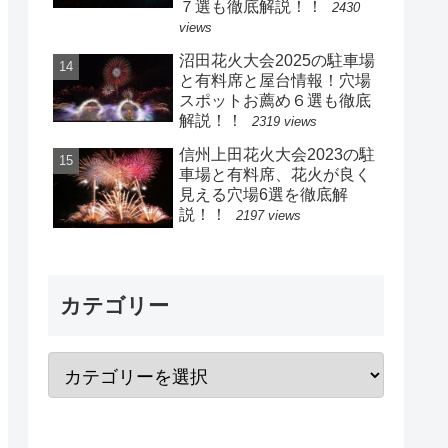
７選も徹底解説！！
2430
views
沼田花火大会2025の駐車場
と有料席と屋台情報！穴場
スポットお薦め６選も徹底
解説！！
2319 views
信州上田花火大会2023の駐
車場と有料席、花火が良く
見える穴場6選を徹底解
説！！
2197 views
カテゴリー