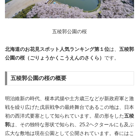
五稜郭公園の桜
北海道のお花見スポット人気ランキング第１位
は、
五稜郭
公園の桜（ごりょうかくこうえんのさくら）
です。
五稜郭公園の桜の概要
明治維新の時代、榎本武揚や土方歳三などが新政府軍と激
戦を繰り広げた戊辰戦争の最終舞台であるこの地は、日本
初の西洋式要塞として知られています。星の形をした
五稜
郭
は、その独特な形状で知られ、25.2ヘクタールにも及ぶ
広大な敷地は現在公園として公開されています。春にはこ