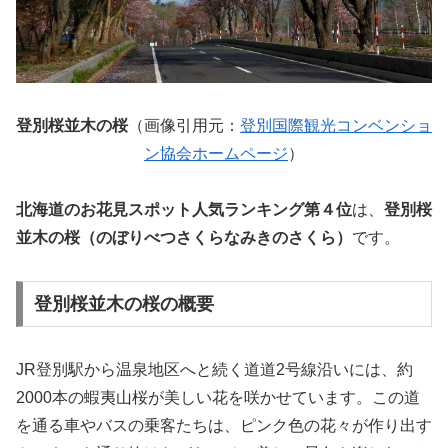
登別桜並木の桜
（画像引用元：
登別国際観光コンベンショ
ン協会ホームページ
）
北海道のお花見スポット人気ランキング第４位
は、
登別桜
並木の桜（のぼりべつさくらなみきのさくら）
です。
登別桜並木の桜の概要
JR登別駅から温泉地区へと続く道道2号線沿いには、約
2000本の蝦夷山桜が美しい花を咲かせています。この道
を通る車やバスの乗客たちは、ピンク色の花々が作り出す