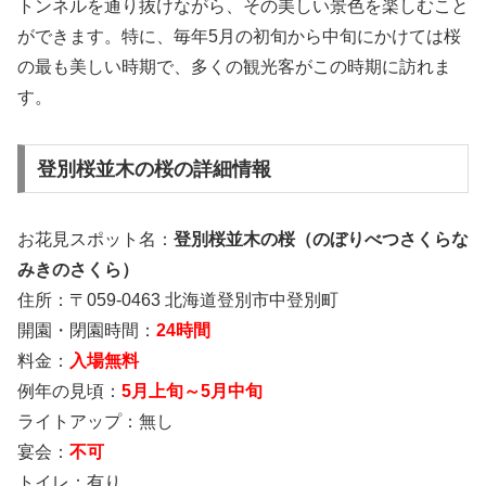
トンネルを通り抜けながら、その美しい景色を楽しむこと
ができます。特に、毎年5月の初旬から中旬にかけては桜
の最も美しい時期で、多くの観光客がこの時期に訪れま
す。
登別桜並木の桜の詳細情報
お花見スポット名：
登別桜並木の桜（のぼりべつさくらな
みきのさくら）
住所：〒059-0463 北海道登別市中登別町
開園・閉園時間：
24時間
料金：
入場無料
例年の見頃：
5月上旬～5月中旬
ライトアップ：無し
宴会：
不可
トイレ：有り