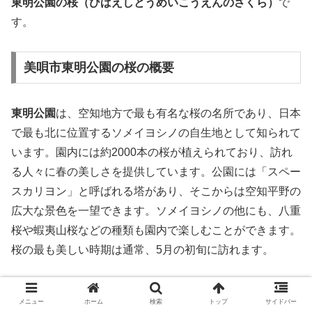
東明公園の桜（びばえしとうめいこうえんのさくら）
で
す。
美唄市東明公園の桜の概要
東明公園
は、空知地方で最も有名な桜の名所であり、日本
で最も北に位置するソメイヨシノの自生地として知られて
います。園内には約2000本の桜が植えられており、訪れ
る人々に春の美しさを提供しています。公園には「スペー
スカリヨン」と呼ばれる塔があり、そこからは空知平野の
広大な景色を一望できます。ソメイヨシノの他にも、八重
桜や蝦夷山桜などの種類も園内で楽しむことができます。
桜の最も美しい時期は通常、5月の初旬に訪れます。
美唄市東明公園の桜の詳細情報
メニュー
ホーム
検索
トップ
サイドバー