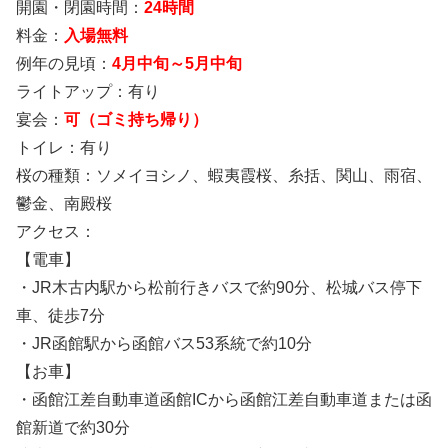
開園・閉園時間：
24時間
料金：
入場無料
例年の見頃：
4月中旬～5月中旬
ライトアップ：有り
宴会：
可（ゴミ持ち帰り）
トイレ：有り
桜の種類：ソメイヨシノ、蝦夷霞桜、糸括、関山、雨宿、
鬱金、南殿桜
アクセス：
【電車】
・JR木古内駅から松前行きバスで約90分、松城バス停下
車、徒歩7分
・JR函館駅から函館バス53系統で約10分
【お車】
・函館江差自動車道函館ICから函館江差自動車道または函
館新道で約30分