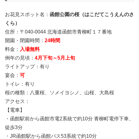
お花見スポット名：
函館公園の桜（はこだてこうえんのさ
くら）
住所：〒040-0044 北海道函館市青柳町１７番地
開園・閉園時間：
24時間
料金：
入場無料
例年の見頃：
4月下旬～5月上旬
ライトアップ：有り
宴会：
可
トイレ：有り
桜の種類：八重桜、ソメイヨシノ、山桜、大島桜
アクセス：
【電車】
・函館駅前から函館市電2系統で約10分 青柳町電停下車、
徒歩3分
・JR函館駅から函館バス53系統で約10分