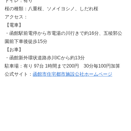
トイレ：有り
桜の種類：八重桜、ソメイヨシノ、しだれ桜
アクセス：
【電車】
・函館駅前電停から市電湯の川行きで約16分、五稜郭公
園前下車後徒歩15分
【お車】
・函館新外環状道路赤川ICから約13分
駐車場：有り 97台 1時間まで200円 30分毎100円加算
公式サイト：
函館市住宅都市施設公社ホームページ