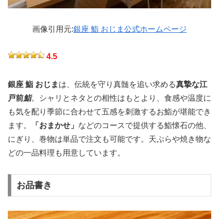
画像引用元:
銀座 鮨 おじま公式ホームページ
4.5
銀座 鮨 おじま
は、伝統を守り真髄を追い求める
真摯な江
戸前
鮨
。
シャリとネタとの相性はもとより、食感や温度に
も気を配り季節に合わせて五感を刺激するお鮨が堪能でき
ます。
「おまかせ」
などのコースで提供する鮨懐石の他、
にぎり、巻物は単品で注文も可能です。天ぷらや焼き物な
どの一品料理も用意しています。
お品書き