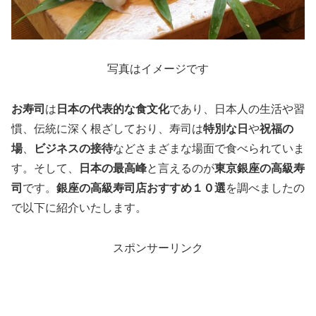
写真はイメージです
お寿司
は
日本の代表的な食文化
であり、日本人の生活や習
慣、伝統に深く根ざしており、寿司は
特別な日
や
祝福の
場
、
ビジネスの接待
などさまざまな場面で食べられていま
す。そして、
日本の最高峰
と言えるのが
東京銀座の高級寿
司
です。
銀座の高級寿司店おすすめ１０選
を調べましたの
で以下に紹介いたします。
スポンサーリンク