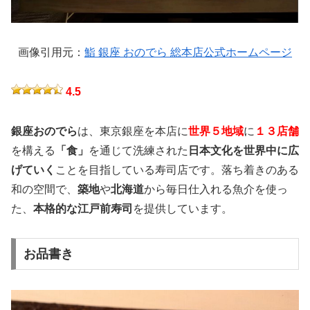
画像引用元：
鮨 銀座 おのでら 総本店公式ホームページ
4.5
銀座おのでら
は、東京銀座を本店に
世界５地域
に
１３店舗
を構える
「食」
を通じて洗練された
日本文化を世界中に広
げていく
ことを目指している寿司店です。落ち着きのある
和の空間で、
築地
や
北海道
から毎日仕入れる魚介を使っ
た、
本格的な江戸前寿司
を提供しています。
お品書き