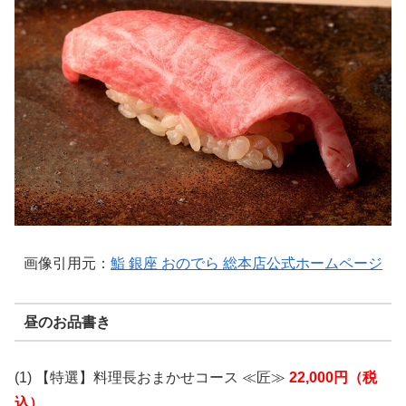
画像引用元：
鮨 銀座 おのでら 総本店公式ホームページ
昼のお品書き
(1) 【特選】料理長おまかせコース ≪匠≫
22,000円（税
込）