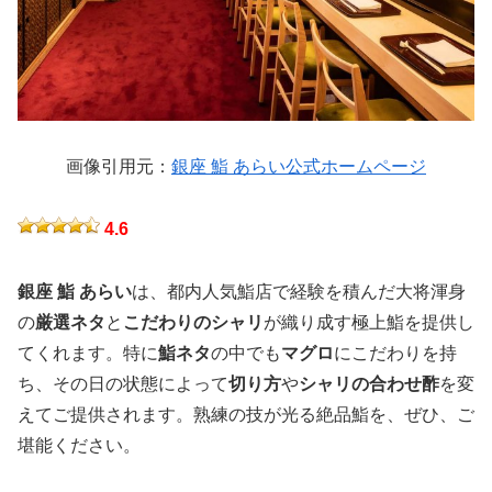
画像引用元：
銀座 鮨 あらい公式ホームページ
4.6
銀座 鮨 あらい
は、都内人気鮨店で経験を積んだ大将渾身
の
厳選ネタ
と
こだわりのシャリ
が織り成す極上鮨を提供し
てくれます。特に
鮨ネタ
の中でも
マグロ
にこだわりを持
ち、その日の状態によって
切り方
や
シャリの合わせ酢
を変
えてご提供されます。熟練の技が光る絶品鮨を、ぜひ、ご
堪能ください。