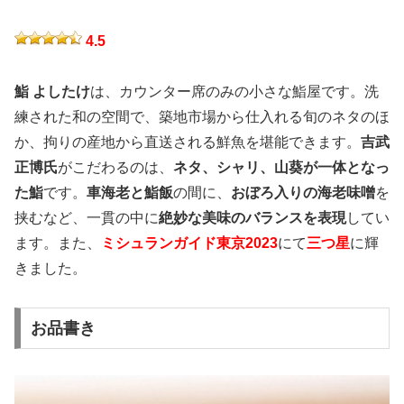
4.5
鮨 よしたけ
は、カウンター席のみの小さな鮨屋です。洗
練された和の空間で、築地市場から仕入れる旬のネタのほ
か、拘りの産地から直送される鮮魚を堪能できます。
吉武
正博氏
がこだわるのは、
ネタ、シャリ、山葵が一体となっ
た鮨
です。
車海老と鮨飯
の間に、
おぼろ入りの海老味噌
を
挟むなど、一貫の中に
絶妙な美味のバランスを表現
してい
ます。また、
ミシュランガイド東京2023
にて
三つ星
に輝
きました。
お品書き