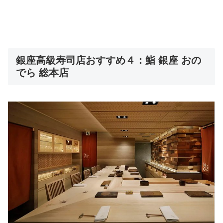
銀座高級寿司店おすすめ４：鮨 銀座 おの
でら 総本店