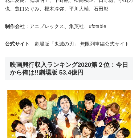
花江夏樹、鬼頭明里、下野紘、松岡禎丞、日野聡、小山力
也、豊口めぐみ、榎木淳弥、平川大輔、石田彰
制作会社
：アニプレックス、集英社、ufotable
公式サイト
：劇場版「鬼滅の刃」 無限列車編公式サイト
映画興行収入ランキング2020第２位：今日
から俺は!!劇場版 53.4億円