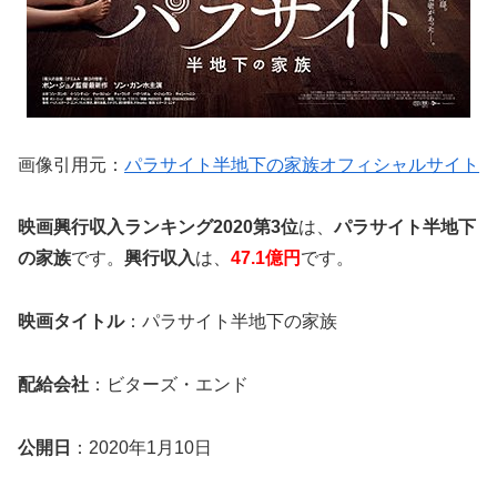
画像引用元：
パラサイト半地下の家族オフィシャルサイト
映画興行収入ランキング2020第3位
は、
パラサイト半地下
の家族
です。
興行収入
は、
47.1億円
です。
映画タイトル
：パラサイト半地下の家族
配給会社
：ビターズ・エンド
公開日
：2020年1月10日