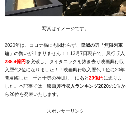
写真はイメージです。
2020年は、コロナ禍にも関わらず、
鬼滅の刃「無限列車
編」
の勢いが止まりません！！12月7日現在で、興行収入
288.4億円
を突破し、タイタニックを抜き去り映画興行収
入歴代2位になりました！！映画興行収入歴代１位に20年
間君臨した「千と千尋の神隠し」にあと
20億円
に迫りま
した。本記事では、
映画興行収入ランキング2020
の1位か
ら20位を発表いたします。
スポンサーリンク