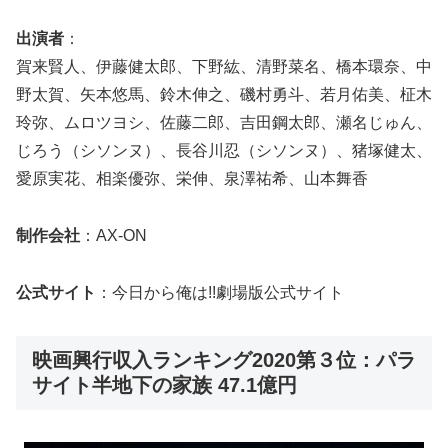
出演者
：
賀来賢人、伊藤健太郎、下野紘、清野菜名、橋本環奈、中
野太賀、矢本悠馬、鈴木伸之、磯村勇斗、若月佑美、柾木
玲弥、ムロツヨシ、佐藤二郎、吉田鋼太郎、瀬名じゅん、
じろう（シソンヌ）、長谷川忍（シソンヌ）、猪塚健太、
愛原実花、相楽優弥、栄伸、泉澤祐希、山本舞香
制作会社
：AX-ON
公式サイト
：今日から俺は!!劇場版公式サイト
映画興行収入ランキング2020第３位：パラ
サイト半地下の家族 47.1億円