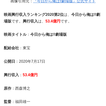
画像引用元：
『今日から俺は!!劇場版』公式サイト
映画興行収入ランキング2020第2位
は、
今日から俺は!!劇
場版
です。
興行収入
は、
53.4億円
です。
映画タイトル
：
今日から俺は!!劇場版
配給会社
：東宝
公開日
：2020年7月17日
興行収入
：
53.4億円
原作
：西森博之
監督
：福田雄一