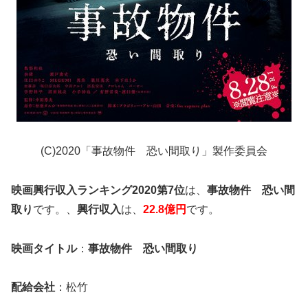
(C)2020「事故物件 恐い間取り」製作委員会
映画興行収入ランキング2020第7位
は、
事故物件 恐い間
取り
です。、
興行収入
は、
22.8億円
です。
映画タイトル
：
事故物件 恐い間取り
配給会社
：松竹