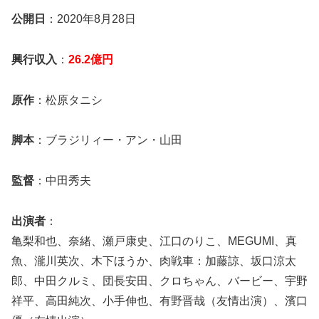
公開日
：2020年8月28日
興行収入
：
26.2億円
原作
：松原タニシ
脚本
：ブラジリィー・アン・山田
監督
：中田秀夫
出演者
：
亀梨和也、奈緒、瀬戸康史、江口のりこ、MEGUMI、真
魚、瀧川英次、木下ほうか、肉戦車：加藤諒、坂口涼太
郎、中田クルミ、団長安田、クロちゃん、バービー、宇野
祥平、高田純次、小手伸也、有野晋哉（友情出演）、濱口