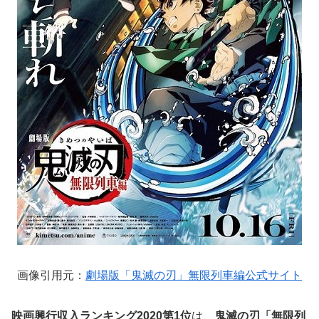
画像引用元：
劇場版「鬼滅の刃」無限列車編公式サイト
映画興行収入ランキング2020第1位
は、
鬼滅の刃「無限列