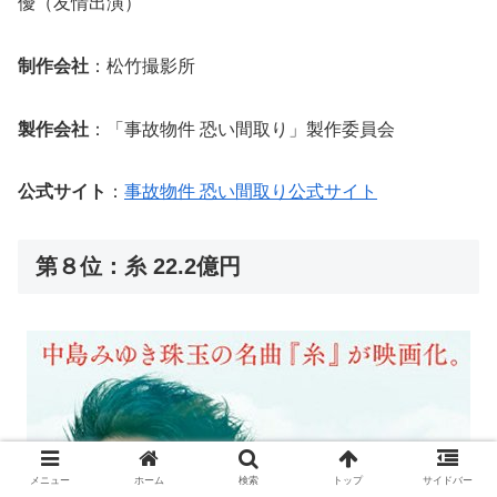
優（友情出演）
制作会社
：松竹撮影所
製作会社
：「事故物件 恐い間取り」製作委員会
公式サイト
：
事故物件 恐い間取り公式サイト
第８位：糸 22.2億円
メニュー
ホーム
検索
トップ
サイドバー