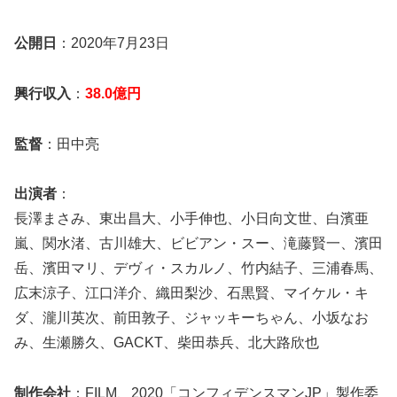
公開日
：2020年7月23日
興行収入
：
38.0億円
監督
：田中亮
出演者
：
長澤まさみ、東出昌大、小手伸也、小日向文世、白濱亜
嵐、関水渚、古川雄大、ビビアン・スー、滝藤賢一、濱田
岳、濱田マリ、デヴィ・スカルノ、竹内結子、三浦春馬、
広末涼子、江口洋介、織田梨沙、石黒賢、マイケル・キ
ダ、瀧川英次、前田敦子、ジャッキーちゃん、小坂なお
み、生瀬勝久、GACKT、柴田恭兵、北大路欣也
制作会社
：FILM、2020「コンフィデンスマンJP」製作委