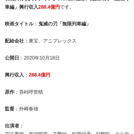
車編」興行収入
288.4億円
です。
映画タイトル
：
鬼滅の刃「無限列車編」
配給会社
：東宝、アニプレックス
公開日
：2020年10月18日
興行収入
：
288.4億円
原作
：吾峠呼世晴
監督
：外崎春雄
出演者
：